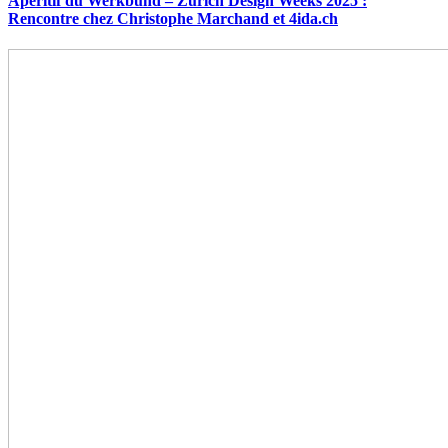
Apéritif du Werkbund – Zurich Design Weeks 2025 :
Rencontre chez Christophe Marchand et 4ida.ch