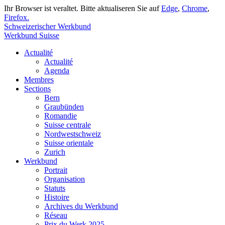
Ihr Browser ist veraltet. Bitte aktualiseren Sie auf
Edge
,
Chrome
,
Firefox.
Schweizerischer Werkbund
Werkbund Suisse
Actualité
Actualité
Agenda
Membres
Sections
Bern
Graubünden
Romandie
Suisse centrale
Nordwestschweiz
Suisse orientale
Zurich
Werkbund
Portrait
Organisation
Statuts
Histoire
Archives du Werkbund
Réseau
Prix du Werk 2025