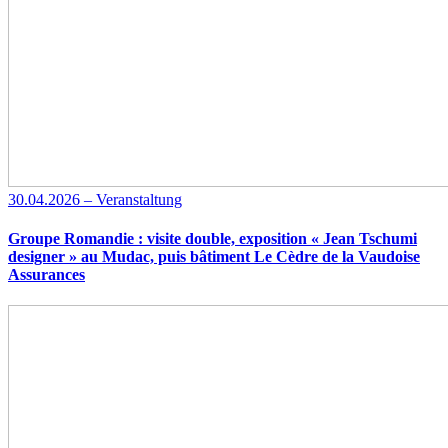
30.04.2026 – Veranstaltung
Groupe Romandie : visite double, exposition « Jean Tschumi
designer » au Mudac, puis bâtiment Le Cèdre de la Vaudoise
Assurances