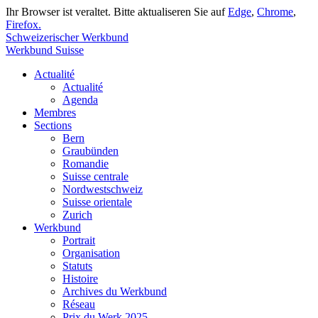
Ihr Browser ist veraltet. Bitte aktualiseren Sie auf
Edge
,
Chrome
,
Firefox.
Schweizerischer Werkbund
Werkbund Suisse
Actualité
Actualité
Agenda
Membres
Sections
Bern
Graubünden
Romandie
Suisse centrale
Nordwestschweiz
Suisse orientale
Zurich
Werkbund
Portrait
Organisation
Statuts
Histoire
Archives du Werkbund
Réseau
Prix du Werk 2025