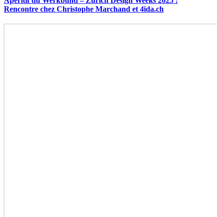
Apéritif du Werkbund – Zurich Design Weeks 2025 :
Rencontre chez Christophe Marchand et 4ida.ch