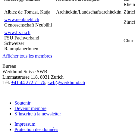
Rhein
Albiez de Tomasi, Katja
Architektin/Landschaftsarchitektin
Züric
www.neubuehl.ch
Züric
Genossenschaft Neubühl
www.f-s-u.ch
FSU Fachverband
Chur
Schweizer
RaumplanerInnen
Afficher tous les membres
Bureau
Werkbund Suisse SWB
Limmatstrasse 118, 8031 Zurich
Tél.
+41 44 272 71 76
,
swb@werkbund.ch
Soutenir
Devenir membre
S’inscrire à la newsletter
Impressum
Protection des données