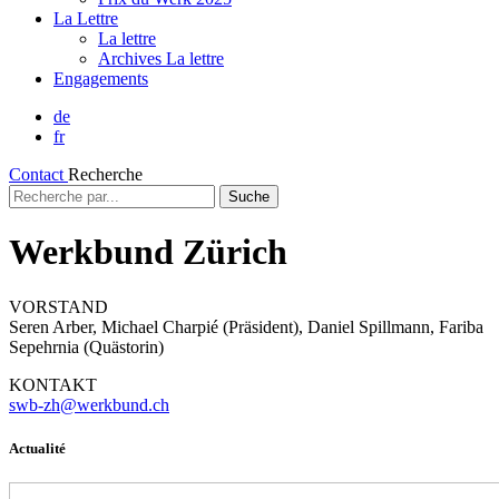
La Lettre
La lettre
Archives La lettre
Engagements
de
fr
Contact
Recherche
Recherche
par...
Werkbund Zürich
VORSTAND
Seren Arber, Michael Charpié (Präsident), Daniel Spillmann, Fariba
Sepehrnia (Quästorin)
KONTAKT
swb-zh@werkbund.ch
Actualité