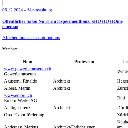
06.12.2024 – Veranstaltung
Öffentlicher Salon No 31 im Experimenthaus: «HO HO HOme
cinema»
Afficher toutes les contributions
Membres
Nom
Profession
Li
www.gewerbemuseum.ch
Winte
Gewerbemuseum
Agustoni, Rinaldo
Architekt
Hage
Albers, Martin
Architekt
Züric
www.embru.ch
Rüti
Embru-Werke AG
Aellig, Lorenz
Architekt
Dörfl
Osec Exportförderung
Züric
Neuh
Anderegg, Markus
Architekt/Farbdesigner
am