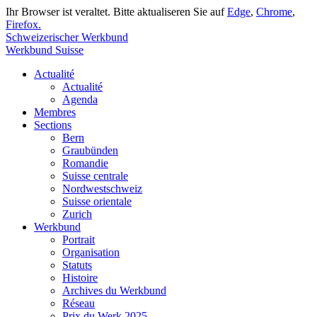
Ihr Browser ist veraltet. Bitte aktualiseren Sie auf
Edge
,
Chrome
,
Firefox.
Schweizerischer Werkbund
Werkbund Suisse
Actualité
Actualité
Agenda
Membres
Sections
Bern
Graubünden
Romandie
Suisse centrale
Nordwestschweiz
Suisse orientale
Zurich
Werkbund
Portrait
Organisation
Statuts
Histoire
Archives du Werkbund
Réseau
Prix du Werk 2025