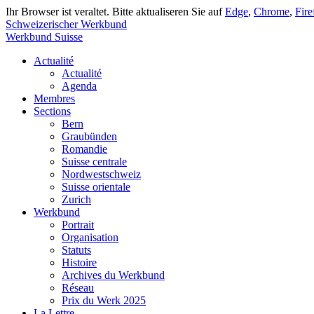
Ihr Browser ist veraltet. Bitte aktualiseren Sie auf
Edge
,
Chrome
,
Fire
Schweizerischer Werkbund
Werkbund Suisse
Actualité
Actualité
Agenda
Membres
Sections
Bern
Graubünden
Romandie
Suisse centrale
Nordwestschweiz
Suisse orientale
Zurich
Werkbund
Portrait
Organisation
Statuts
Histoire
Archives du Werkbund
Réseau
Prix du Werk 2025
La Lettre