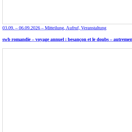
03.09. – 06.09.2026 – Mitteilung, Aufruf, Veranstaltung
swb romandie – voyage annuel : besançon et le doubs – autremen