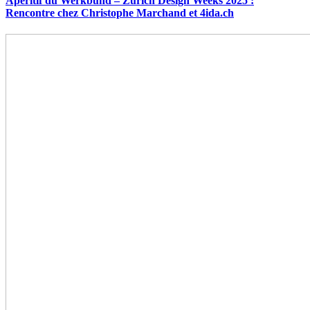
Apéritif du Werkbund – Zurich Design Weeks 2025 :
Rencontre chez Christophe Marchand et 4ida.ch