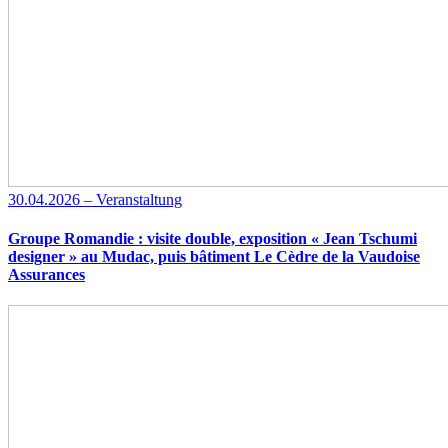
30.04.2026 – Veranstaltung
Groupe Romandie : visite double, exposition « Jean Tschumi
designer » au Mudac, puis bâtiment Le Cèdre de la Vaudoise
Assurances