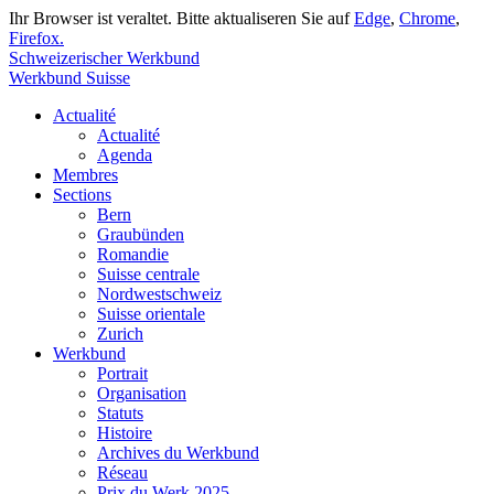
Ihr Browser ist veraltet. Bitte aktualiseren Sie auf
Edge
,
Chrome
,
Firefox.
Schweizerischer Werkbund
Werkbund Suisse
Actualité
Actualité
Agenda
Membres
Sections
Bern
Graubünden
Romandie
Suisse centrale
Nordwestschweiz
Suisse orientale
Zurich
Werkbund
Portrait
Organisation
Statuts
Histoire
Archives du Werkbund
Réseau
Prix du Werk 2025