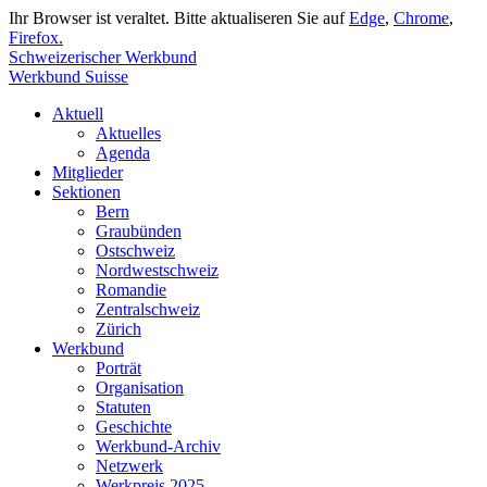
Ihr Browser ist veraltet. Bitte aktualiseren Sie auf
Edge
,
Chrome
,
Firefox.
Schweizerischer Werkbund
Werkbund Suisse
Aktuell
Aktuelles
Agenda
Mitglieder
Sektionen
Bern
Graubünden
Ostschweiz
Nordwestschweiz
Romandie
Zentralschweiz
Zürich
Werkbund
Porträt
Organisation
Statuten
Geschichte
Werkbund-Archiv
Netzwerk
Werkpreis 2025