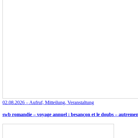
02.08.2026 – Aufruf, Mitteilung, Veranstaltung
swb romandie – voyage annuel : besançon et le doubs – autremen