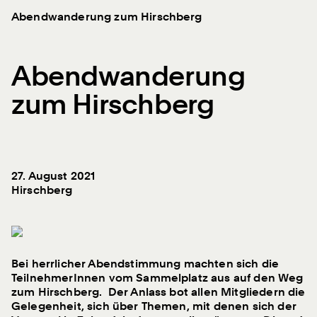
Abendwanderung zum Hirschberg
Schweizerischer Werkbund
Werkbund Suisse
Abendwanderung
zum Hirschberg
Aktuelles
27. August 2021
Filter
Hirschberg
Kategorie
Sektion
288
Einträge
Nur Werkbund-Beiträge anzeigen
Bei herrlicher Abendstimmung machten sich die
TeilnehmerInnen vom Sammelplatz aus auf den Weg
zum Hirschberg. Der Anlass bot allen Mitgliedern die
02.08.2026 – Aufruf, Mitteilung, Veranstaltung
Gelegenheit, sich über Themen, mit denen sich der