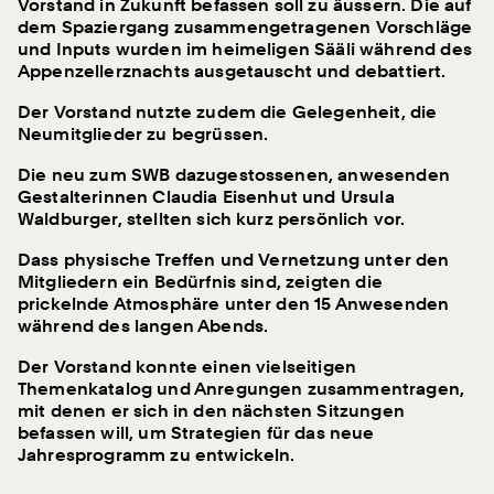
swb romandie – voyage annuel :
Vorstand in Zukunft befassen soll zu äussern. Die auf
besançon et le doubs – autrement
dem Spaziergang zusammengetragenen Vorschläge
und Inputs wurden im heimeligen Sääli während des
Appenzellerznachts ausgetauscht und debattiert.
Der Vorstand nutzte zudem die Gelegenheit, die
Neumitglieder zu begrüssen.
25.08.2026 – Veranstaltung
AUSGEBUCHT / Führung Museum
Die neu zum SWB dazugestossenen, anwesenden
Langmatt Baden
Gestalterinnen Claudia Eisenhut und Ursula
Waldburger, stellten sich kurz persönlich vor.
Dass physische Treffen und Vernetzung unter den
Mitgliedern ein Bedürfnis sind, zeigten die
03.07.2026 – Veranstaltung
prickelnde Atmosphäre unter den 15 Anwesenden
Werkbund Zentralschweiz –
während des langen Abends.
Werkwanderung zu Planctons
Der Vorstand konnte einen vielseitigen
Themenkatalog und Anregungen zusammentragen,
mit denen er sich in den nächsten Sitzungen
befassen will, um Strategien für das neue
Jahresprogramm zu entwickeln.
02.09.2026 – Veranstaltung
Fantoche