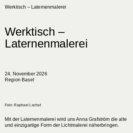
Werktisch – Laternenmalerei
Schweizerischer Werkbund
Werkbund Suisse
Werktisch –
Laternenmalerei
Aktuelles
24. November 2026
Filter
Region Basel
Kategorie
Sektion
288
Einträge
Nur Werkbund-Beiträge anzeigen
Foto: Raphael Lachat
Mit der Laternenmalerei wird uns Anna Grafström die alte
und einzigartige Form der Lichtmalerei näherbringen.