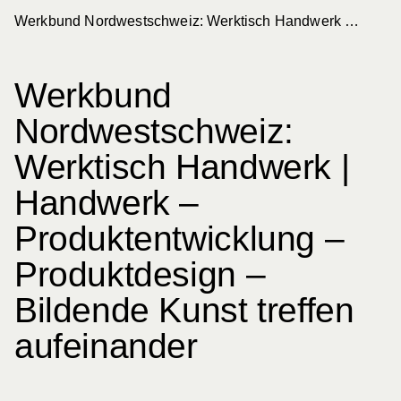
Werkbund Nordwestschweiz: Werktisch Handwerk | Handwerk – Produktentwicklung – Produktdesign – Bildende Kunst treffen aufeinander
Schweizerischer Werkbund
Werkbund Suisse
Werkbund
Nordwestschweiz:
Aktuelles
Werktisch Handwerk |
Handwerk –
Filter
Produktentwicklung –
Kategorie
Sektion
Produktdesign –
Bildende Kunst treffen
288
Einträge
Nur Werkbund-Beiträge anzeigen
aufeinander