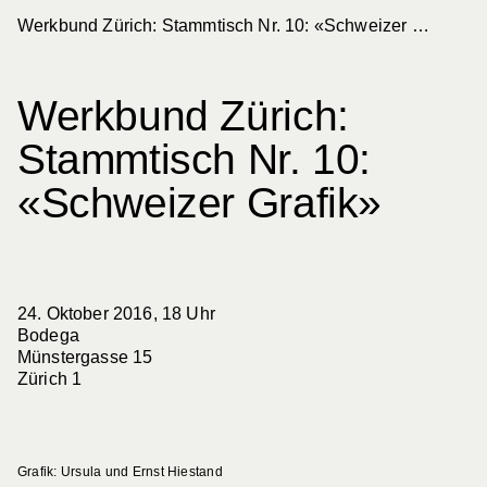
Werkbund Zürich: Stammtisch Nr. 10: «Schweizer Grafik»
Schweizerischer Werkbund
Werkbund Suisse
Werkbund Zürich:
Stammtisch Nr. 10:
Aktuelles
«Schweizer Grafik»
Filter
Kategorie
Sektion
24. Oktober 2016, 18 Uhr
Bodega
Münstergasse 15
288
Zürich 1
Einträge
Nur Werkbund-Beiträge anzeigen
Grafik: Ursula und Ernst Hiestand