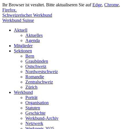
Ihr Browser ist veraltet. Bitte aktualiseren Sie auf
Edge
,
Chrome
,
Firefox.
Schweizerischer Werkbund
Werkbund Suisse
Aktuell
Aktuelles
Agenda
Mitglieder
Sektionen
Bern
Graubünden
Ostschweiz
Nordwestschweiz
Romandie
Zentralschweiz
Zürich
Werkbund
Porträt
Organisation
Statuten
Geschichte
Werkbund-Archiv
Netzwerk
Werkpreis 2025