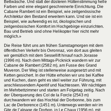
Bettwäsche. Und statt der düsteren Hüttenstimmung helle
Farben und eine elegant geschreinerte Einrichtung. Die
Cabane Rambert ist ein Beispiel, wie zeitgenössische
Architektur den Bestand erweitern kann. Und sie ist ein
Beispiel, wie aufwendig es ist, ökologischen und
zeitgenössischen Komfort im Hochgebirge einzurichten.
Bau und Betrieb sind ohne Helikopter hier nicht mehr
möglich.»
Die Reise führt uns am frühen Samstagmorgen mit dem
öffentlichen Verkehr bis Ovronnaz, von dort aus gleiten
wir gemütlich mit dem Sessellift hinauf nach Jorasse
(1996 m). Nach dem Mittags-Picknick wandern wir zur
Cabane de Rambert (2582 m), am Fusse des Grand
Muveron. Der Weg ist stellenweise ausgesetzt und mit
Ketten gesichert. In der Hütte erholen wir uns bei Kaffee
und Kuchen, dann geht es steil weiter zur Führung, mit
anschliessendem Aperitif und Nachtessen. Wir nächtigen
im Mehrbettzimmer und starten am Folgetag zeitig. Nach
der Überquerung des Col de la Forcle (2543 m)
durchwandern wir das Hochtal der Dorbonne, bis zum
Lac de Derborence (1451 m). Unterwegs werden wir im
Gite de l’alpage de Dorbon, in Le Chaux (1956 m), mit