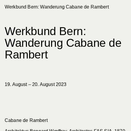
Werkbund Bern: Wanderung Cabane de Rambert
Schweizerischer Werkbund
Werkbund Suisse
Werkbund Bern:
Wanderung Cabane de
Aktuelles
Rambert
Filter
Kategorie
Sektion
19. August – 20. August 2023
288
Einträge
Nur Werkbund-Beiträge anzeigen
Cabane de Rambert