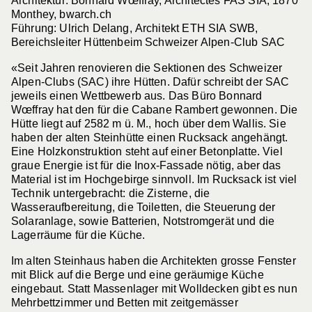
Architektur: Bonnard Wœffray, Architectes FAS SIA, 1870
Monthey, bwarch.ch
Führung: Ulrich Delang, Architekt ETH SIA SWB,
Bereichsleiter Hüttenbeim Schweizer Alpen-Club SAC
«Seit Jahren renovieren die Sektionen des Schweizer
Alpen-Clubs (SAC) ihre Hütten. Dafür schreibt der SAC
jeweils einen Wettbewerb aus. Das Büro Bonnard
Wœffray hat den für die Cabane Rambert gewonnen. Die
Hütte liegt auf 2582 m ü. M., hoch über dem Wallis. Sie
haben der alten Steinhütte einen Rucksack angehängt.
Eine Holzkonstruktion steht auf einer Betonplatte. Viel
graue Energie ist für die Inox-Fassade nötig, aber das
Material ist im Hochgebirge sinnvoll. Im Rucksack ist viel
Technik untergebracht: die Zisterne, die
Wasseraufbereitung, die Toiletten, die Steuerung der
Solaranlage, sowie Batterien, Notstromgerät und die
Lagerräume für die Küche.
Im alten Steinhaus haben die Architekten grosse Fenster
mit Blick auf die Berge und eine geräumige Küche
eingebaut. Statt Massenlager mit Wolldecken gibt es nun
Mehrbettzimmer und Betten mit zeitgemässer