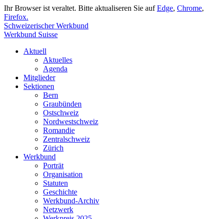
Ihr Browser ist veraltet. Bitte aktualiseren Sie auf
Edge
,
Chrome
,
Firefox.
Schweizerischer Werkbund
Werkbund Suisse
Aktuell
Aktuelles
Agenda
Mitglieder
Sektionen
Bern
Graubünden
Ostschweiz
Nordwestschweiz
Romandie
Zentralschweiz
Zürich
Werkbund
Porträt
Organisation
Statuten
Geschichte
Werkbund-Archiv
Netzwerk
Werkpreis 2025