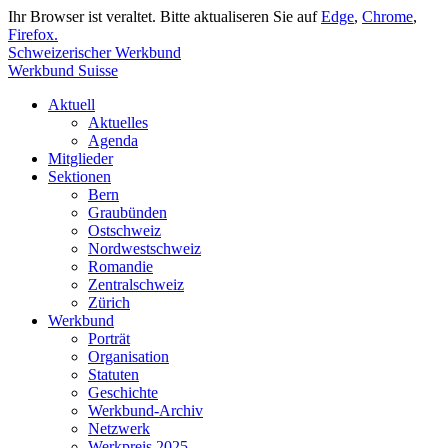
Ihr Browser ist veraltet. Bitte aktualiseren Sie auf
Edge
,
Chrome
,
Firefox.
Schweizerischer Werkbund
Werkbund Suisse
Aktuell
Aktuelles
Agenda
Mitglieder
Sektionen
Bern
Graubünden
Ostschweiz
Nordwestschweiz
Romandie
Zentralschweiz
Zürich
Werkbund
Porträt
Organisation
Statuten
Geschichte
Werkbund-Archiv
Netzwerk
Werkpreis 2025