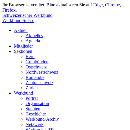
Ihr Browser ist veraltet. Bitte aktualiseren Sie auf
Edge
,
Chrome
,
Firefox.
Schweizerischer Werkbund
Werkbund Suisse
Aktuell
Aktuelles
Agenda
Mitglieder
Sektionen
Bern
Graubünden
Ostschweiz
Nordwestschweiz
Romandie
Zentralschweiz
Zürich
Werkbund
Porträt
Organisation
Statuten
Geschichte
Werkbund-Archiv
Netzwerk
Werkpreis 2025