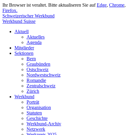
Ihr Browser ist veraltet. Bitte aktualiseren Sie auf
Edge
,
Chrome
,
Firefox.
Schweizerischer Werkbund
Werkbund Suisse
Aktuell
Aktuelles
Agenda
Mitglieder
Sektionen
Bern
Graubünden
Ostschweiz
Nordwestschweiz
Romandie
Zentralschweiz
Zürich
Werkbund
Porträt
Organisation
Statuten
Geschichte
Werkbund-Archiv
Netzwerk
Werkpreis 2025