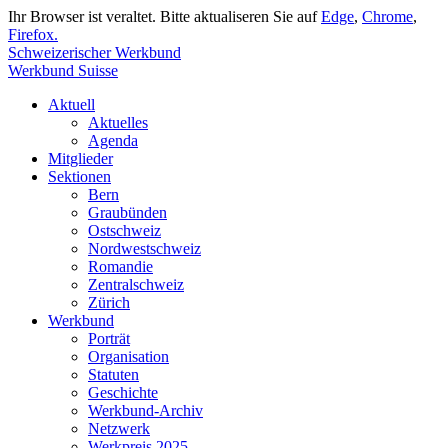
Ihr Browser ist veraltet. Bitte aktualiseren Sie auf
Edge
,
Chrome
,
Firefox.
Schweizerischer Werkbund
Werkbund Suisse
Aktuell
Aktuelles
Agenda
Mitglieder
Sektionen
Bern
Graubünden
Ostschweiz
Nordwestschweiz
Romandie
Zentralschweiz
Zürich
Werkbund
Porträt
Organisation
Statuten
Geschichte
Werkbund-Archiv
Netzwerk
Werkpreis 2025