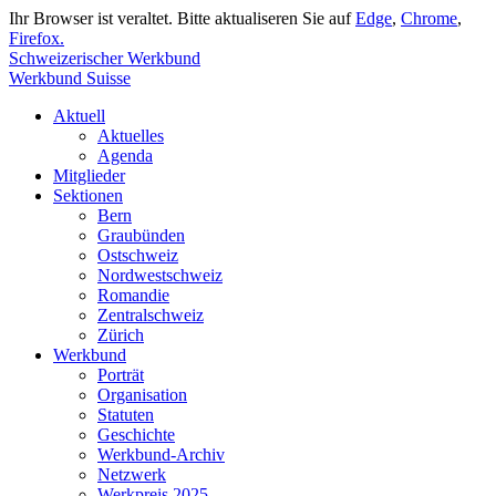
Ihr Browser ist veraltet. Bitte aktualiseren Sie auf
Edge
,
Chrome
,
Firefox.
Schweizerischer Werkbund
Werkbund Suisse
Aktuell
Aktuelles
Agenda
Mitglieder
Sektionen
Bern
Graubünden
Ostschweiz
Nordwestschweiz
Romandie
Zentralschweiz
Zürich
Werkbund
Porträt
Organisation
Statuten
Geschichte
Werkbund-Archiv
Netzwerk
Werkpreis 2025