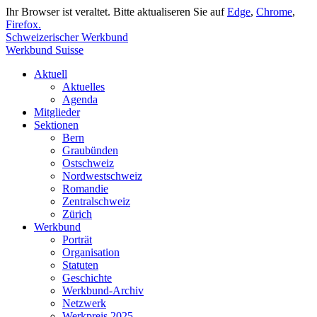
Ihr Browser ist veraltet. Bitte aktualiseren Sie auf
Edge
,
Chrome
,
Firefox.
Schweizerischer Werkbund
Werkbund Suisse
Aktuell
Aktuelles
Agenda
Mitglieder
Sektionen
Bern
Graubünden
Ostschweiz
Nordwestschweiz
Romandie
Zentralschweiz
Zürich
Werkbund
Porträt
Organisation
Statuten
Geschichte
Werkbund-Archiv
Netzwerk
Werkpreis 2025