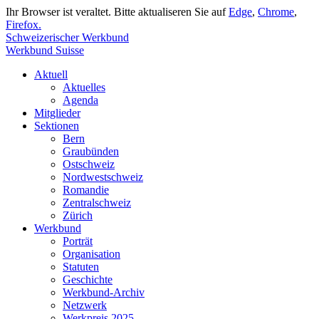
Ihr Browser ist veraltet. Bitte aktualiseren Sie auf
Edge
,
Chrome
,
Firefox.
Schweizerischer Werkbund
Werkbund Suisse
Aktuell
Aktuelles
Agenda
Mitglieder
Sektionen
Bern
Graubünden
Ostschweiz
Nordwestschweiz
Romandie
Zentralschweiz
Zürich
Werkbund
Porträt
Organisation
Statuten
Geschichte
Werkbund-Archiv
Netzwerk
Werkpreis 2025