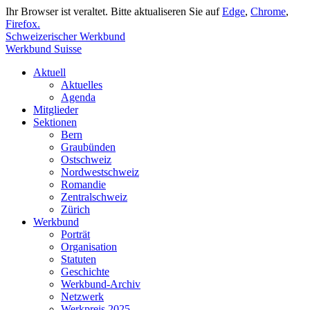
Ihr Browser ist veraltet. Bitte aktualiseren Sie auf
Edge
,
Chrome
,
Firefox.
Schweizerischer Werkbund
Werkbund Suisse
Aktuell
Aktuelles
Agenda
Mitglieder
Sektionen
Bern
Graubünden
Ostschweiz
Nordwestschweiz
Romandie
Zentralschweiz
Zürich
Werkbund
Porträt
Organisation
Statuten
Geschichte
Werkbund-Archiv
Netzwerk
Werkpreis 2025