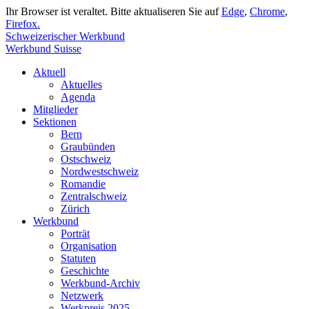
Ihr Browser ist veraltet. Bitte aktualiseren Sie auf
Edge
,
Chrome
,
Firefox.
Schweizerischer Werkbund
Werkbund Suisse
Aktuell
Aktuelles
Agenda
Mitglieder
Sektionen
Bern
Graubünden
Ostschweiz
Nordwestschweiz
Romandie
Zentralschweiz
Zürich
Werkbund
Porträt
Organisation
Statuten
Geschichte
Werkbund-Archiv
Netzwerk
Werkpreis 2025