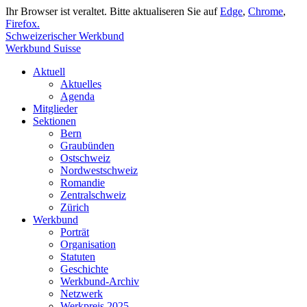
Ihr Browser ist veraltet. Bitte aktualiseren Sie auf
Edge
,
Chrome
,
Firefox.
Schweizerischer Werkbund
Werkbund Suisse
Aktuell
Aktuelles
Agenda
Mitglieder
Sektionen
Bern
Graubünden
Ostschweiz
Nordwestschweiz
Romandie
Zentralschweiz
Zürich
Werkbund
Porträt
Organisation
Statuten
Geschichte
Werkbund-Archiv
Netzwerk
Werkpreis 2025