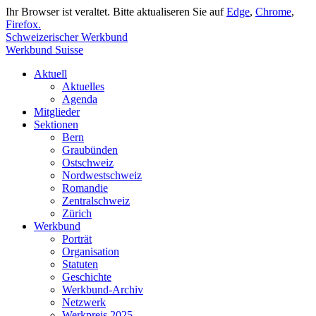
Ihr Browser ist veraltet. Bitte aktualiseren Sie auf
Edge
,
Chrome
,
Firefox.
Schweizerischer Werkbund
Werkbund Suisse
Aktuell
Aktuelles
Agenda
Mitglieder
Sektionen
Bern
Graubünden
Ostschweiz
Nordwestschweiz
Romandie
Zentralschweiz
Zürich
Werkbund
Porträt
Organisation
Statuten
Geschichte
Werkbund-Archiv
Netzwerk
Werkpreis 2025