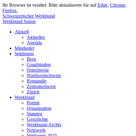
Ihr Browser ist veraltet. Bitte aktualiseren Sie auf
Edge
,
Chrome
,
Firefox.
Schweizerischer Werkbund
Werkbund Suisse
Aktuell
Aktuelles
Agenda
Mitglieder
Sektionen
Bern
Graubünden
Ostschweiz
Nordwestschweiz
Romandie
Zentralschweiz
Zürich
Werkbund
Porträt
Organisation
Statuten
Geschichte
Werkbund-Archiv
Netzwerk
Werkpreis 2025