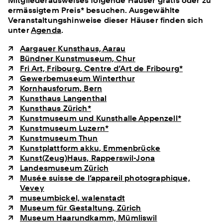
Mitgliederausweises folgende Häuser gratis oder zu
ermässigtem Preis* besuchen. Ausgewählte
Veranstaltungshinweise dieser Häuser finden sich
unter
Agenda
.
Aargauer Kunsthaus, Aarau
Bündner Kunstmuseum, Chur
Fri Art, Fribourg, Centre d’Art de Fribourg*
Gewerbemuseum Winterthur
Kornhausforum, Bern
Kunsthaus Langenthal
Kunsthaus Zürich*
Kunstmuseum und Kunsthalle Appenzell*
Kunstmuseum Luzern*
Kunstmuseum Thun
Kunstplattform akku, Emmenbrücke
Kunst(Zeug)Haus, Rapperswil-Jona
Landesmuseum Zürich
Musée suisse de l’appareil photographique,
Vevey
museumbickel, walenstadt
Museum für Gestaltung, Zürich
Museum Haarundkamm, Mümliswil